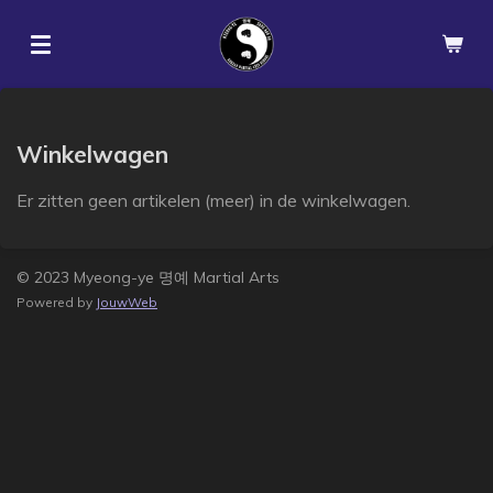
Ga
direct
naar
de
hoofdinhoud
Winkelwagen
Er zitten geen artikelen (meer) in de winkelwagen.
© 2023 Myeong-ye 명예 Martial Arts
Powered by
JouwWeb