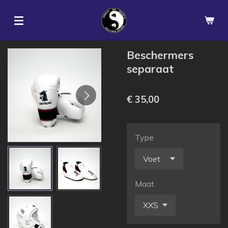
Ga
direct
naar
de
Beschermers
hoofdinhoud
separaat
€ 35,00
Type
Maat